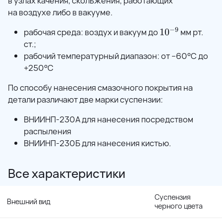
в узлах качения, скольжения, работающих
на воздухе либо в вакууме.
−
9
рабочая среда: воздух и вакуум до
10^{-9}
1
0
мм рт.
ст.;
рабочий температурный диапазон: от −60°С до
+250°С
По способу нанесения смазочного покрытия на
детали различают две марки суспензии:
ВНИИНП-230А для нанесения посредством
распыления
ВНИИНП-230Б для нанесения кистью.
Все характеристики
Суспензия
Внешний вид
черного цвета